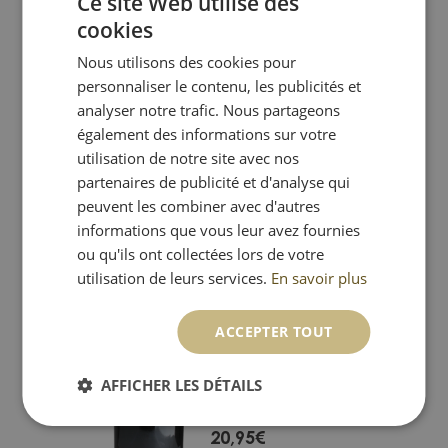
Ce site Web utilise des
PREMIÈRES DOMAINE
BARDI D'ALQUIER
cookies
FRENCH
Remise quantitative
Nous utilisons des cookies pour
DUTCH
18,95
€
personnaliser le contenu, les publicités et
analyser notre trafic. Nous partageons
également des informations sur votre
utilisation de notre site avec nos
partenaires de publicité et d'analyse qui
peuvent les combiner avec d'autres
informations que vous leur avez fournies
ou qu'ils ont collectées lors de votre
utilisation de leurs services.
En savoir plus
2021 LE V DU CHÂTEAU
VIRANEL SAINT-
ACCEPTER TOUT
CHINIAN LES FRÈRES
BERGASSE -
VIGNERONS
AFFICHER LES DÉTAILS
Remise quantitative
20,95
€