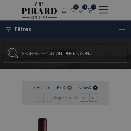
0
0
0
Filtres
Trier par :
PRIX
NOMS
Page 1 sur 5