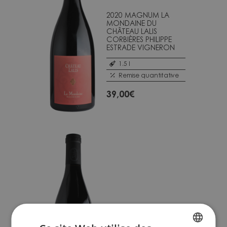
2020 MAGNUM LA
MONDAINE DU
CHÂTEAU LALIS
CORBIÈRES PHILIPPE
ESTRADE VIGNERON
1.5 l
Remise quantitative
39,00
€
2021 FAUGERES LES