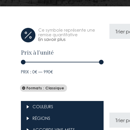
Ce symbole représente une
Trier p
remise quantitative
En savoir plus
Prix à l'unité
PRIX :
0€
—
990€
Prix
Prix
min
max
Formats : Classique
COULEURS
RÉGIONS
Trier p
ACCORDS VINS-METS