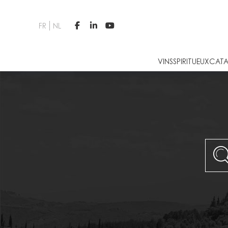
FR
NL



VINS
SPIRITUEUX
CATA