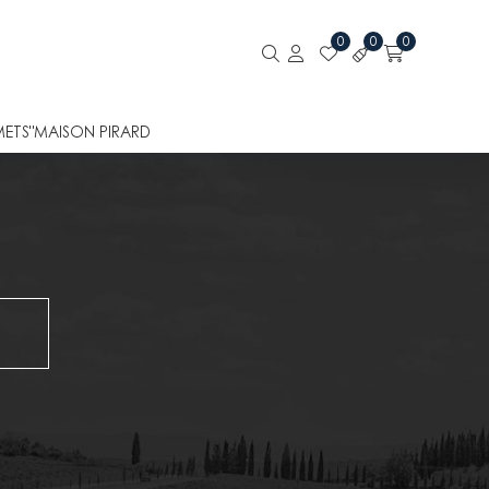
0
0
0
METS"
MAISON PIRARD