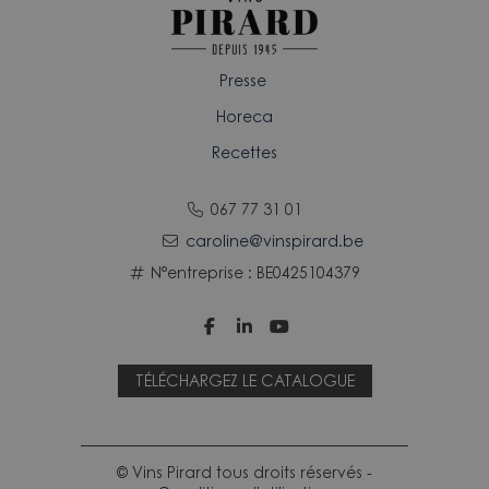
Presse
Horeca
Recettes
067 77 31 01
caroline@vinspirard.be
N°entreprise : BE0425104379



TÉLÉCHARGEZ LE CATALOGUE
© Vins Pirard tous droits réservés -