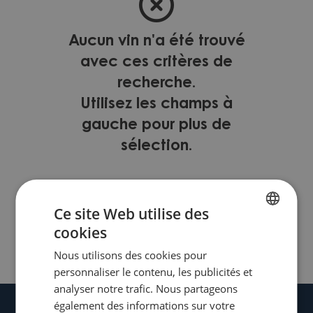
Aucun vin n'a été trouvé
avec ces critères de
recherche.
Utilisez les champs à
gauche pour plus de
sélection.
Ce site Web utilise des
Trier par :
PRIX
NOMS
cookies
FRENCH
Page 1 sur 0
Nous utilisons des cookies pour
DUTCH
personnaliser le contenu, les publicités et
analyser notre trafic. Nous partageons
également des informations sur votre