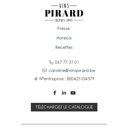
Presse
Horeca
Recettes
067 77 31 01
caroline@vinspirard.be
N°entreprise : BE0425104379



TÉLÉCHARGEZ LE CATALOGUE