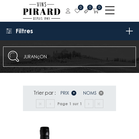
0
0
0
Filtres
Trier par :
PRIX
NOMS
Page 1 sur 1