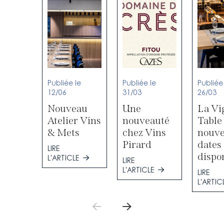
Publiée le
Publiée le
Publiée
12/06
31/03
26/03
Nouveau
Une
La Vi
Atelier Vins
nouveauté
Table
& Mets
chez Vins
nouve
Pirard
dates
LIRE
dispo
L'ARTICLE
LIRE
L'ARTICLE
LIRE
L'ARTIC