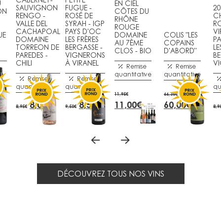
U
EN CIEL
SAUVIGNON
FUGUE -
20
ON
CÔTES DU
RENGO -
ROSÉ DE
C
RHÔNE
VALLE DEL
SYRAH - IGP
R
ROUGE
CACHAPOAL
PAYS D'OC
VI
UE
DOMAINE
COLIS "LES
DOMAINE
LES FRÈRES
P
AU 7ÈME
COPAINS
TORREON DE
BERGASSE -
LE
CLOS - BIO
D'ABORD"
PAREDES -
VIGNERONS
BE
CHILI
À VIRANEL
V
Remise
Remise
ve
quantitative
quantitative
Remise
Remise
quantitative
quantitative
qu
11,95
€
66,35
€
E
LE
LE
LE
LE
LE
LE
LE
LE
8,00
€
8,50
€
11,00
€
60,00
€
8,95
€
9,50
€
8,9
RIX
PRIX
PRIX
PRIX
PRIX
PRIX
PRIX
PRIX
PRIX
CTUEL
INITIAL
ACTUEL
INITIAL
ACTUEL
INITIAL
ACTUEL
INITIAL
ACTUE
ST :
ÉTAIT :
EST :
ÉTAIT :
EST :
ÉTAIT :
EST :
ÉTAIT :
EST :
1,00€.
8,95€.
8,00€.
9,50€.
8,50€.
11,95€.
11,00€.
66,35€.
60,00€.
DÉCOUVREZ TOUS NOS VINS