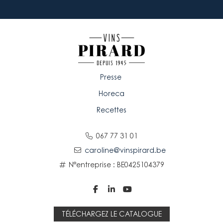
Presse
Horeca
Recettes
067 77 31 01
caroline@vinspirard.be
N°entreprise : BE0425104379



TÉLÉCHARGEZ LE CATALOGUE