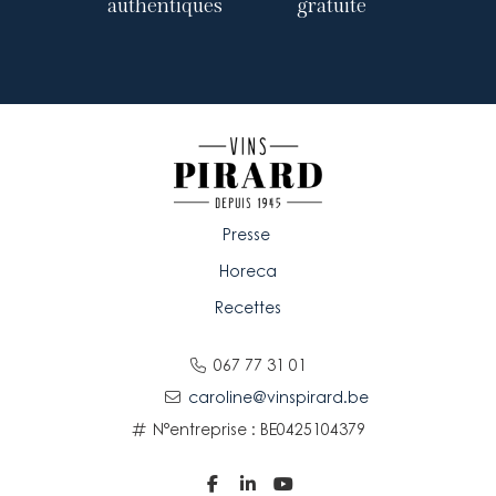
authentiques
gratuite
Presse
Horeca
Recettes
067 77 31 01
caroline@vinspirard.be
N°entreprise : BE0425104379


