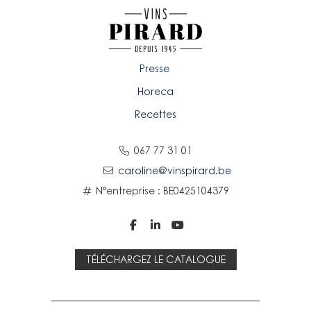
Presse
Horeca
Recettes
067 77 31 01
caroline@vinspirard.be
N°entreprise : BE0425104379



TÉLÉCHARGEZ LE CATALOGUE