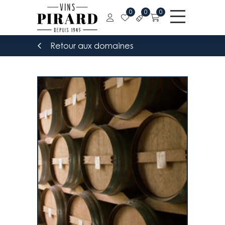
0
0
0
Retour aux domaines