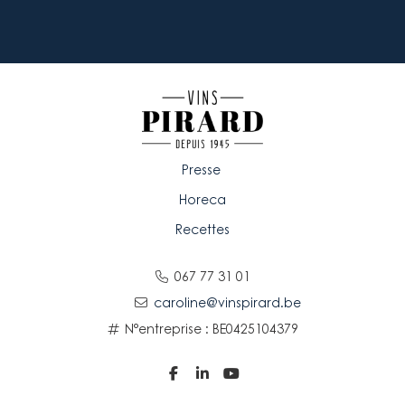
Presse
Horeca
Recettes
067 77 31 01
caroline@vinspirard.be
N°entreprise : BE0425104379


