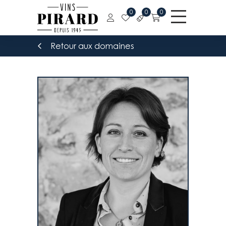
0
0
0
Retour aux domaines