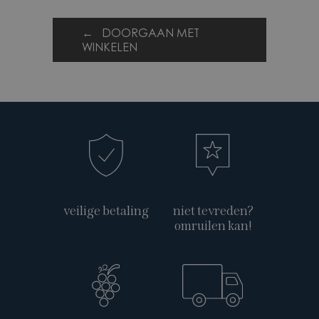
← DOORGAAN MET
WINKELEN
veilige betaling
niet tevreden?
omruilen kan!