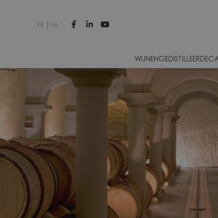
FR
NL



WIJNEN
GEDISTILLEERDE
CA