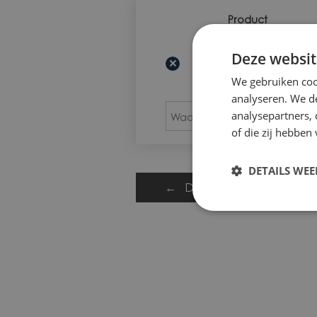
Product
Item
Thumbnail
verwijderen
afbeelding
2023 1/2 bouteil
Deze websit
×
Véronique et T
We gebruiken coo
analyseren. We de
W
analysepartners,
of die zij hebbe
DETAILS WE
← DOORGAAN MET WINKE