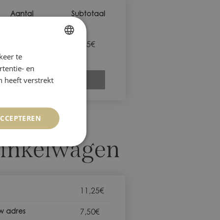
Aantal
Subtotaal
Aantal
11,25
€
keer te
FRENCH
tentie- en
DUTCH
 heeft verstrekt
UPDATE WINKELWAGEN
ACCEPTEREN
winkelwagen
11,25
€
uw adres
7,50
€