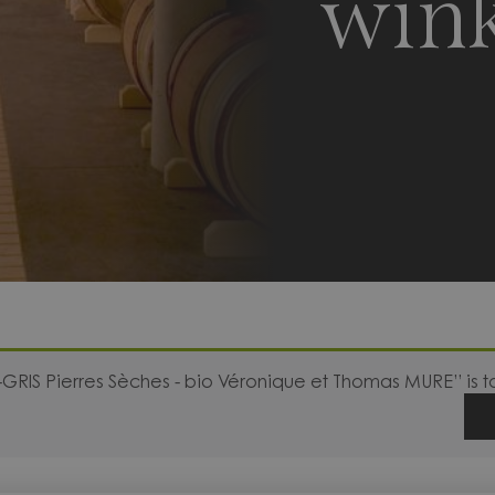
win
T-GRIS Pierres Sèches - bio Véronique et Thomas MURE” is