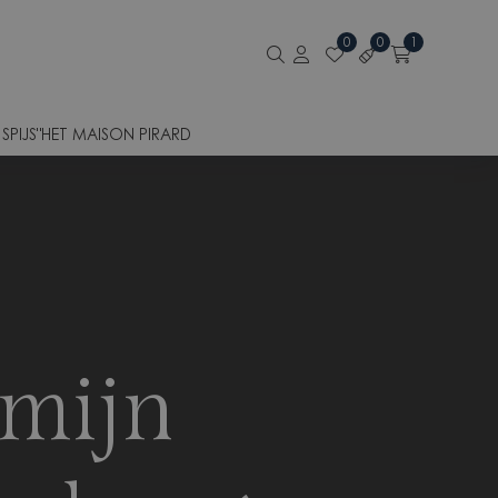
0
0
1
PIJS"
HET MAISON PIRARD
mijn