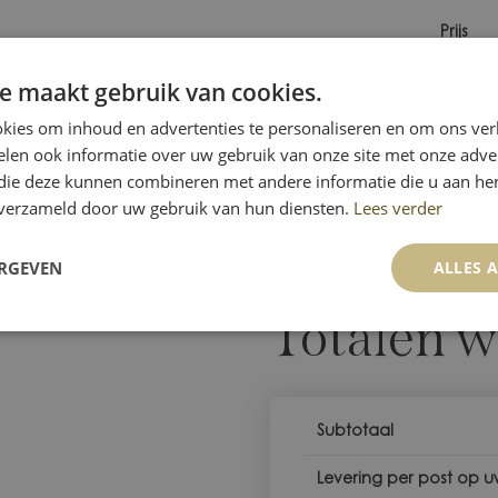
Prijs
le PINOT-GRIS Pierres Sèches - bio
e maakt gebruik van cookies.
11,25
€
homas MURE
kies om inhoud en advertenties te personaliseren en om ons ver
len ook informatie over uw gebruik van onze site met onze adver
aardebon:
 die deze kunnen combineren met andere informatie die u aan hen
WAARDEBON TOEPASSEN
n verzameld door uw gebruik van hun diensten.
Lees verder
ERGEVEN
ALLES 
LEN
Totalen 
Subtotaal
Levering per post op 