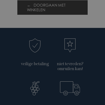
← DOORGAAN MET
WINKELEN
veilige betaling
niet tevreden?
omruilen kan!