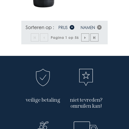
PRIJS
PRIJS
WAS:
IS:
8,95€.
8,00€.
Sorteren op :
PRIJS
NAMEN
Pagina 1 op 56
veilige betaling
niet tevreden?
omruilen kan!