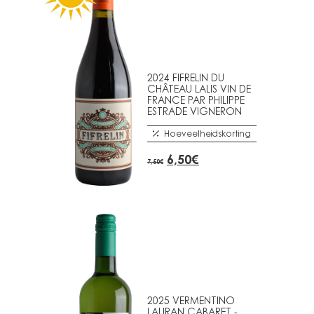
2024 FIFRELIN DU
CHÂTEAU LALIS VIN DE
FRANCE PAR PHILIPPE
ESTRADE VIGNERON
Hoeveelheidskorting
OORSPRONKELIJKE
HUIDIGE
6,50
€
7,50
€
PRIJS
PRIJS
WAS:
IS:
7,50€.
6,50€.
2025 VERMENTINO
LAURAN CABARET -