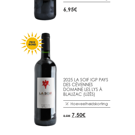
6,95
€
2025 LA SOIF IGP PAYS
DES CÉVENNES
DOMAINE LES LYS À
BLAUZAC (UZÈS)
Hoeveelheidskorting
OORSPRONKELIJKE
HUIDIGE
7,50
€
8,50
€
PRIJS
PRIJS
WAS:
IS: