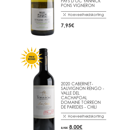
PAYS D'OC YANNICK
PONS VIGNERON
Hoeveelheidskorting
7,95
€
2020 CABERNET-
SAUVIGNON RENGO -
VALLE DEL
CACHAPOAL
DOMAINE TORREON
DE PAREDES - CHILI
Hoeveelheidskorting
OORSPRONKELIJKE
HUIDIGE
8,00
€
8,95
€