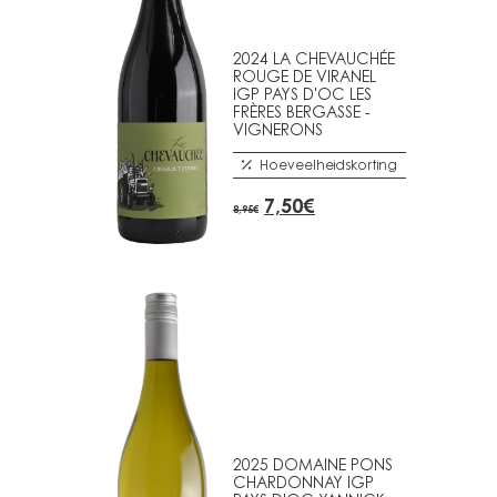
2024 LA CHEVAUCHÉE
ROUGE DE VIRANEL
IGP PAYS D'OC LES
FRÈRES BERGASSE -
VIGNERONS
Hoeveelheidskorting
OORSPRONKELIJKE
HUIDIGE
7,50
€
8,95
€
PRIJS
PRIJS
WAS:
IS:
8,95€.
7,50€.
2025 DOMAINE PONS
CHARDONNAY IGP