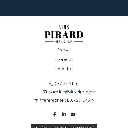
Presse
Horeca
Recettes
067 77 31 01
caroline@vinspirard.be
N°entreprise : BE0425104379


