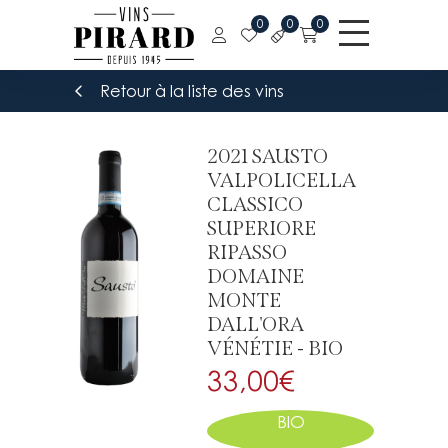
0
0
0
Retour à la liste des vins
2021 SAUSTO
VALPOLICELLA
CLASSICO
SUPERIORE
RIPASSO
DOMAINE
MONTE
DALL'ORA
VÉNÉTIE - BIO
33,00
€
BIO