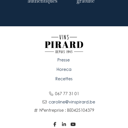
authentiques
gratuite
Presse
Horeca
Recettes
067 77 31 01
caroline@vinspirard.be
N°entreprise : BE0425104379


