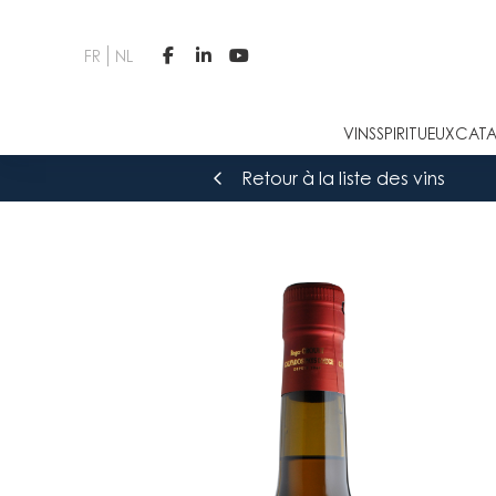
FR
NL



VINS
SPIRITUEUX
CATA
Retour à la liste des vins