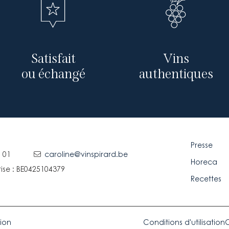
Satisfait
Vins
ou échangé
authentiques
Presse
 01
caroline@vinspirard.be
Horeca
ise : BE0425104379
Recettes
tion
Conditions d'utilisation
C