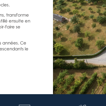
cles.
ons, transforme
tillé ensuite en
r-faire se
les années. Ce
escendants le