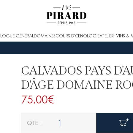
LOGUE GÉNÉRAL
DOMAINES
COURS D'ŒNOLOGIE
ATELIER "VINS & 
CALVADOS PAYS D'A
D'ÂGE DOMAINE R
75,00
€
Quantité