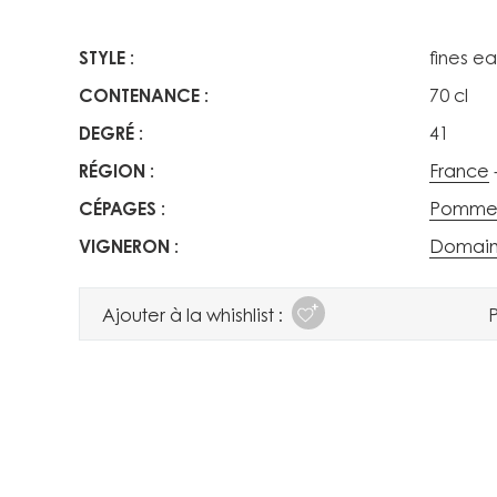
STYLE
fines e
CONTENANCE
70 cl
DEGRÉ
41
RÉGION
France
CÉPAGES
Pomm
VIGNERON
Domaine
Ajouter à la whishlist :
P