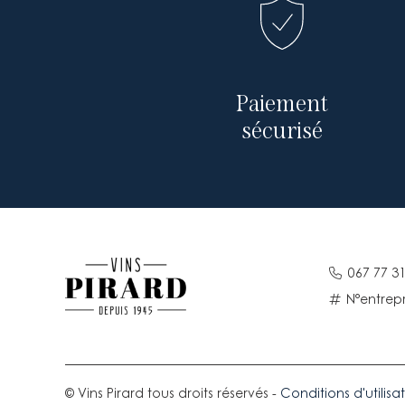
Paiement
sécurisé
067 77 31
N°entrepr
© Vins Pirard tous droits réservés -
Conditions d'utilisa