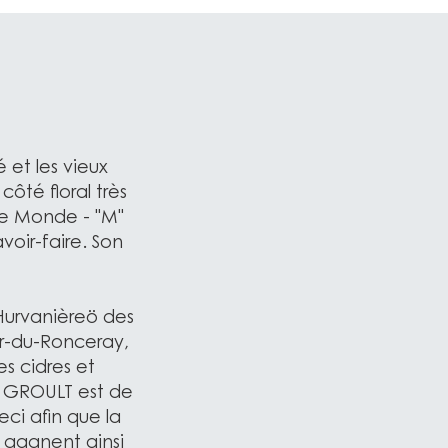
 et les vieux
té floral très
Le Monde - "M"
oir-faire. Son
Hurvanièreö des
r-du-Ronceray,
s cidres et
z GROULT est de
ceci afin que la
s gagnent ainsi