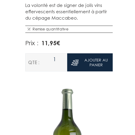
La volonté est de signer de jolis vins
effervescents essentiellement à partir
du cépage Maccabeo.
Remise quantitative
11,95
€
Prix :
1
AJOUTER AU
QTE :
PANIER