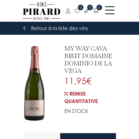
0
0
0
Retour à la liste des vins
MY WAY CAVA
BRUT DOMAINE
DOMINIO DE LA
VEGA
11,95
€
REMISE
QUANTITATIVE
EN STOCK
Quantité