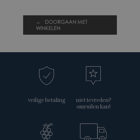
← DOORGAAN MET
WINKELEN
veilige betaling
niet tevreden?
omruilen kan!