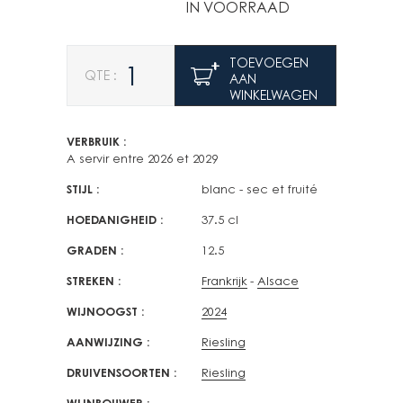
IN VOORRAAD
Aantal
TOEVOEGEN
AAN
WINKELWAGEN
VERBRUIK
A servir entre 2026 et 2029
STIJL
blanc - sec et fruité
HOEDANIGHEID
37.5 cl
GRADEN
12.5
STREKEN
Frankrijk
Alsace
WIJNOOGST
2024
AANWIJZING
Riesling
DRUIVENSOORTEN
Riesling