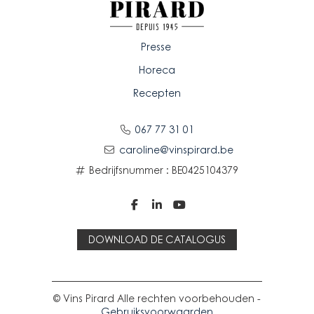
Presse
Horeca
Recepten
067 77 31 01
caroline@vinspirard.be
Bedrijfsnummer : BE0425104379



DOWNLOAD DE CATALOGUS
© Vins Pirard Alle rechten voorbehouden -
Gebruiksvoorwaarden