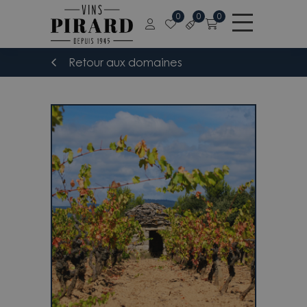
0
0
0
Retour aux domaines