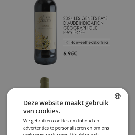
2024 LES GENETS PAYS
D'AUDE INDICATION
GÉOGRAPHIQUE
PROTÉGÉE
Hoeveelheidskorting
6,95
€
Deze website maakt gebruik
van cookies.
FRENCH
2025 ROSÉ GRIS DE
We gebruiken cookies om inhoud en
DUTCH
GRIS - COTEAUX DE
advertenties te personaliseren en om ons
PEYRIAC INDICATION
GÉOGRAPHIQUE