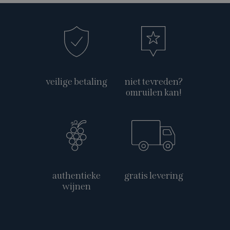
veilige betaling
niet tevreden?
omruilen kan!
authentieke
gratis levering
wijnen