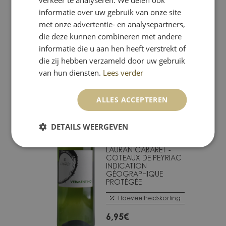
verkeer te analyseren. We delen ook
PROTÉGÉE
informatie over uw gebruik van onze site
Hoeveelheidskorting
met onze advertentie- en analysepartners,
die deze kunnen combineren met andere
6,95
€
informatie die u aan hen heeft verstrekt of
die zij hebben verzameld door uw gebruik
van hun diensten.
Lees verder
ALLES ACCEPTEREN
DETAILS WEERGEVEN
2025 VERMENTINO
LAURAN CABARET -
COTEAUX DE PEYRIAC
INDICATION
GÉOGRAPHIQUE
PROTÉGÉE
Hoeveelheidskorting
6,95
€