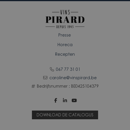
Presse
Horeca
Recepten
067 77 31 01
caroline@vinspirard.be
Bedrijfsnummer : BE0425104379



DOWNLOAD DE CATALOGUS