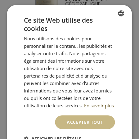
GÉOGRAPHIQUE
PROTÉGÉE
Ce site Web utilise des
Remise quantitative
cookies
6,95
€
FRENCH
Nous utilisons des cookies pour
DUTCH
personnaliser le contenu, les publicités et
analyser notre trafic. Nous partageons
également des informations sur votre
utilisation de notre site avec nos
partenaires de publicité et d'analyse qui
peuvent les combiner avec d'autres
informations que vous leur avez fournies
2025 ROSÉ GRIS DE
ou qu'ils ont collectées lors de votre
GRIS - COTEAUX DE
utilisation de leurs services.
En savoir plus
PEYRIAC INDICATION
GÉOGRAPHIQUE
PROTÉGÉE
ACCEPTER TOUT
Remise quantitative
6,95
€
AFFICHER LES DÉTAILS