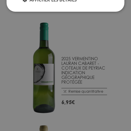
2025 VERMENTINO
LAURAN CABARET -
COTEAUX DE PEYRIAC
INDICATION
GÉOGRAPHIQUE
PROTÉGÉE
Remise quantitative
6,95
€