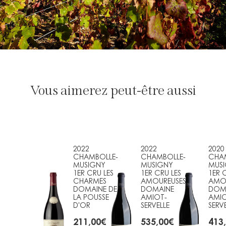
Vous aimerez peut-être aussi
2022
2022
2020
CHAMBOLLE-
CHAMBOLLE-
CHA
MUSIGNY
MUSIGNY
MUS
1ER CRU LES
1ER CRU LES
1ER 
CHARMES
AMOUREUSES
AMO
DOMAINE DE
DOMAINE
DOM
LA POUSSE
AMIOT-
AMIO
D'OR
SERVELLE
SERV
211,00
€
535,00
€
413