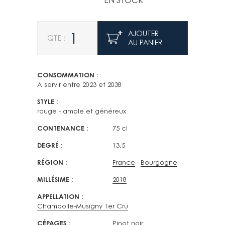
EN STOCK
Quantité
AJOUTER
AU PANIER
CONSOMMATION
A servir entre 2023 et 2038
STYLE
rouge - ample et généreux
CONTENANCE
75 cl
DEGRÉ
13.5
RÉGION
France
Bourgogne
MILLÉSIME
2018
APPELLATION
Chambolle-Musigny 1er Cru
CÉPAGES
Pinot noir