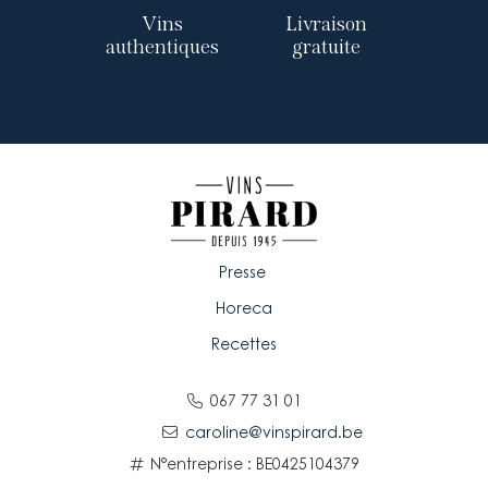
Vins
Livraison
authentiques
gratuite
Presse
Horeca
Recettes
067 77 31 01
caroline@vinspirard.be
N°entreprise : BE0425104379