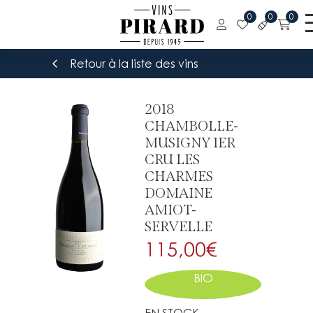
0
0
0
Retour à la liste des vins
2018
CHAMBOLLE-
MUSIGNY 1ER
CRU LES
CHARMES
DOMAINE
AMIOT-
SERVELLE
115,00
€
BIO