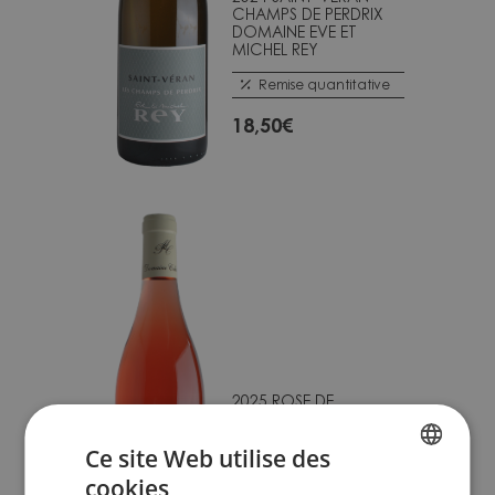
CHAMPS DE PERDRIX
DOMAINE EVE ET
MICHEL REY
Remise quantitative
18,50
€
2025 ROSE DE
MARSANNAY DOMAINE
COLLOTTE
Ce site Web utilise des
Remise quantitative
cookies
FRENCH