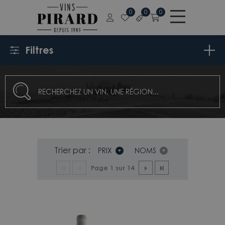
0
0
0
Filtres
Trier par :
PRIX
NOMS
Page 1 sur 14