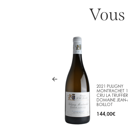
Vous 
2021 PULIGNY
2021 PULIGNY
MONTRACHET 1ER
MONTRACHET 1
CRU LES COMBETTES
CRU LA TRUFFIÈR
DOMAINE JEAN-MARC
DOMAINE JEAN
BOILLOT
BOILLOT
153,00
€
144,00
€