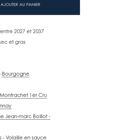
AJOUTER AU PANIER
 entre 2027 et 2037
sec et gras
Bourgogne
-Montrachet 1er Cru
nnay
 Jean-marc Boillot -
s
Volaille en sauce