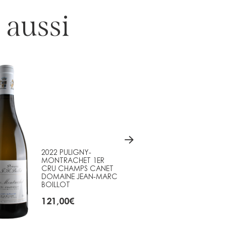
 aussi
2022 PULIGNY-
2021 
MONTRACHET 1ER
MONTR
CRU CHAMPS CANET
CRU L
DOMAINE JEAN-MARC
DOMAI
BOILLOT
BOILL
121,00
€
153,0