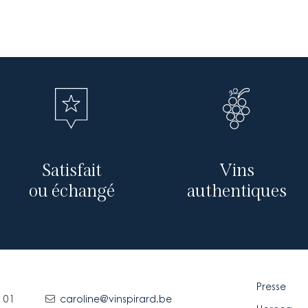
Satisfait
Vins
ou échangé
authentiques
Presse
 01
caroline@vinspirard.be