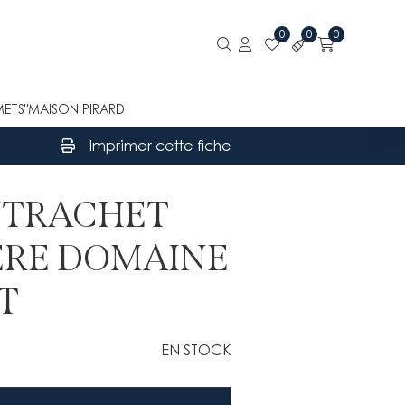
0
0
0
METS"
MAISON PIRARD
Imprimer cette fiche
NTRACHET
IÈRE DOMAINE
T
EN STOCK