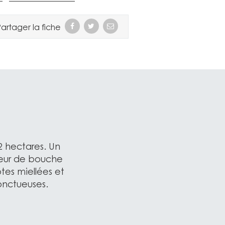
artager la fiche
 2 hectares. Un
leur de bouche
otes miellées et
onctueuses.