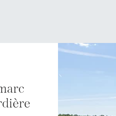
marc
rdière