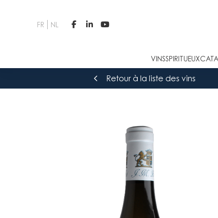
FR
NL



VINS
SPIRITUEUX
CATA
Retour à la liste des vins