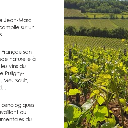
de Jean-Marc
complie sur un
es…
, François son
ude naturelle à
les vins du
e Puligny-
 Meursault,
...
, œnologiques
vaillant au
amentales du