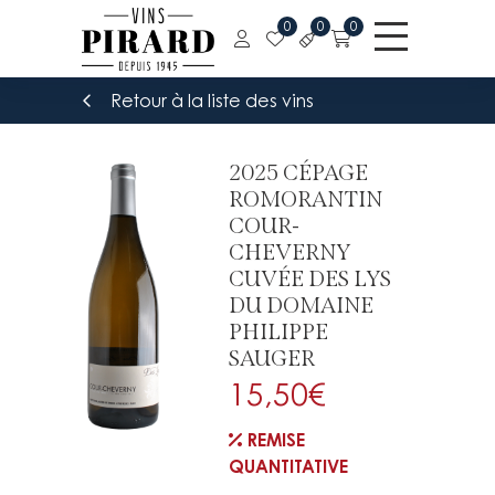
0
0
0
Retour à la liste des vins
2025 CÉPAGE
ROMORANTIN
COUR-
CHEVERNY
CUVÉE DES LYS
DU DOMAINE
PHILIPPE
SAUGER
15,50
€
REMISE
QUANTITATIVE