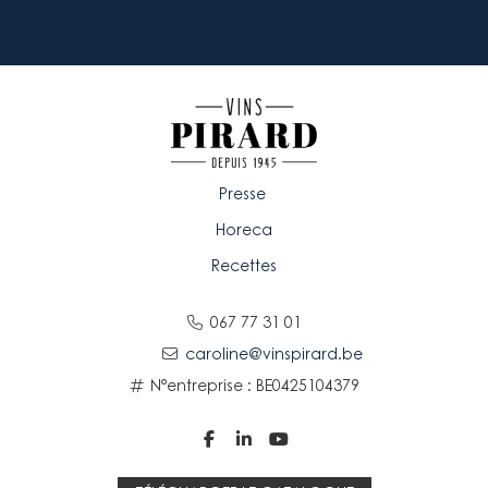
Presse
Horeca
Recettes
067 77 31 01
caroline@vinspirard.be
N°entreprise : BE0425104379


