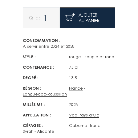
Quantité
AJOUTER
AU PANIER
CONSOMMATION
A servir entre 2024 et 2028
STYLE
rouge - souple et rond
CONTENANCE
75 cl
DEGRÉ
13.5
RÉGION
France
Languedoc-Roussillon
MILLÉSIME
2023
APPELLATION
Vdp Pays d'Oc
CÉPAGES
Cabernet franc
Syrah
Alicante