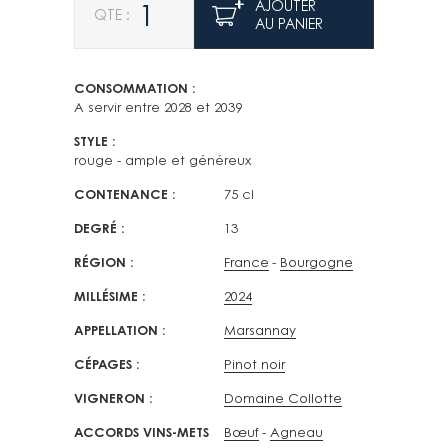
AJOUTER
AU PANIER
CONSOMMATION
A servir entre 2028 et 2039
STYLE
rouge - ample et généreux
CONTENANCE
75 cl
DEGRÉ
13
RÉGION
France
Bourgogne
MILLÉSIME
2024
APPELLATION
Marsannay
CÉPAGES
Pinot noir
VIGNERON
Domaine Collotte
ACCORDS VINS-METS
Bœuf
Agneau