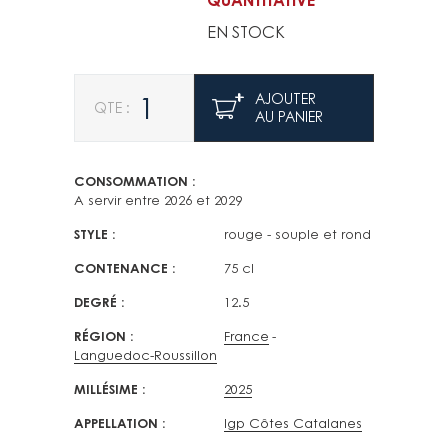
QUANTITATIVE
était :
est :
EN STOCK
11,95€.
10,50€.
Quantité
AJOUTER
AU PANIER
CONSOMMATION
A servir entre 2026 et 2029
STYLE
rouge - souple et rond
CONTENANCE
75 cl
DEGRÉ
12.5
RÉGION
France
Languedoc-Roussillon
MILLÉSIME
2025
APPELLATION
Igp Côtes Catalanes