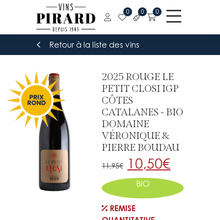
0
0
0
Retour à la liste des vins
2025 ROUGE LE
PETIT CLOSI IGP
CÔTES
CATALANES - BIO
DOMAINE
VÉRONIQUE &
PIERRE BOUDAU
Le
Le
10,50
€
11,95
€
prix
prix
BIO
initial
actuel
REMISE