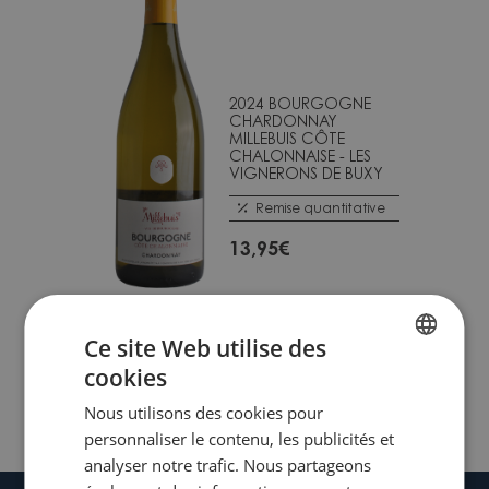
2024 BOURGOGNE
CHARDONNAY
MILLEBUIS CÔTE
CHALONNAISE - LES
VIGNERONS DE BUXY
Remise quantitative
13,95
€
Ce site Web utilise des
Trier par :
PRIX
NOMS
cookies
FRENCH
Page 1 sur 1
Nous utilisons des cookies pour
DUTCH
personnaliser le contenu, les publicités et
analyser notre trafic. Nous partageons