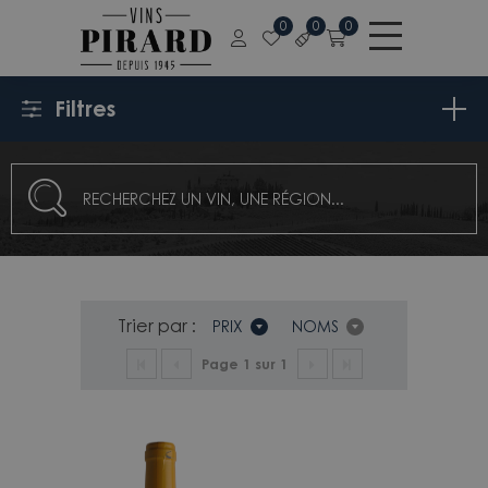
0
0
0
Filtres
Trier par :
PRIX
NOMS
Page 1 sur 1