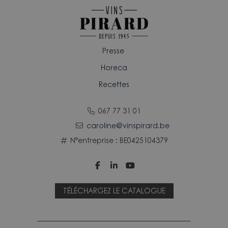
Presse
Horeca
Recettes
067 77 31 01
caroline@vinspirard.be
N°entreprise : BE0425104379



TÉLÉCHARGEZ LE CATALOGUE