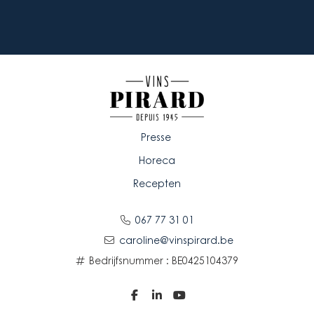
Presse
Horeca
Recepten
067 77 31 01
caroline@vinspirard.be
Bedrijfsnummer : BE0425104379


