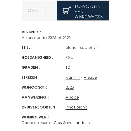
Aantal
TOEVOEGEN
AAN
WINKELWAGEN
VERBRUIK
A servir entre 2025 et 2028
STIJL
blanc - sec et vif
HOEDANIGHEID
75 cl
GRADEN
12
STREKEN
Frankrijk
Alsace
WIJNOOGST
2023
AANWIJZING
Alsace
DRUIVENSOORTEN
Pinot blanc
WIJNBOUWER
Domaine Mure - Clos Saint Landelin