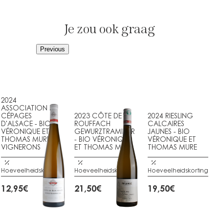
Je zou ook graag
Previous
2024
ASSOCIATION DE
CÉPAGES
2023 CÔTE DE
2024 RIESLING
D'ALSACE - BIO
ROUFFACH
CALCAIRES
VÉRONIQUE ET
GEWURZTRAMINER
JAUNES - BIO
THOMAS MURE -
- BIO VÉRONIQUE
VÉRONIQUE ET
VIGNERONS
ET THOMAS MURE
THOMAS MURE
Hoeveelheidskorting
Hoeveelheidskorting
Hoeveelheidskorting
12,95
€
21,50
€
19,50
€