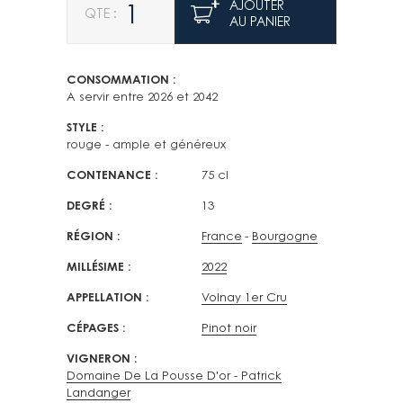
AJOUTER
AU PANIER
CONSOMMATION
A servir entre 2026 et 2042
STYLE
rouge - ample et généreux
CONTENANCE
75 cl
DEGRÉ
13
RÉGION
France
Bourgogne
MILLÉSIME
2022
APPELLATION
Volnay 1er Cru
CÉPAGES
Pinot noir
VIGNERON
Domaine De La Pousse D'or - Patrick
Landanger