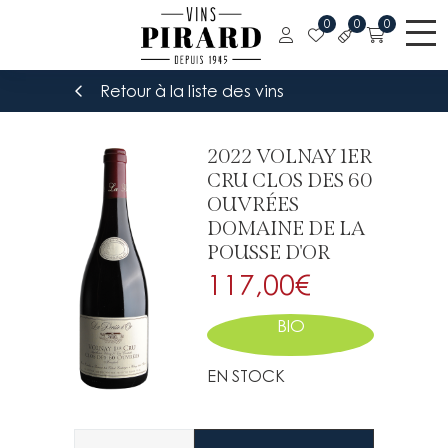
0
0
0
Retour à la liste des vins
2022 VOLNAY 1ER
CRU CLOS DES 60
OUVRÉES
DOMAINE DE LA
POUSSE D'OR
117,00
€
BIO
EN STOCK
Quantité