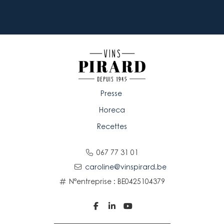
Presse
Horeca
Recettes
067 77 31 01
caroline@vinspirard.be
N°entreprise : BE0425104379


