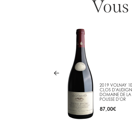
Vous 
2016 CUVÉE AMPHORE
2019 VOLNAY 1
VOLNAY 1ER CRU LES
CLOS D'AUDIG
CAILLERETS DOMAINE
DOMAINE DE LA
DE LA POUSSE D'OR
POUSSE D'OR
78,00
€
87,00
€