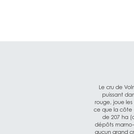
Le cru de Vol
puissant da
rouge, joue les
ce que la côte 
de 207 ha (d
dépôts marno-ca
aucun grand cr