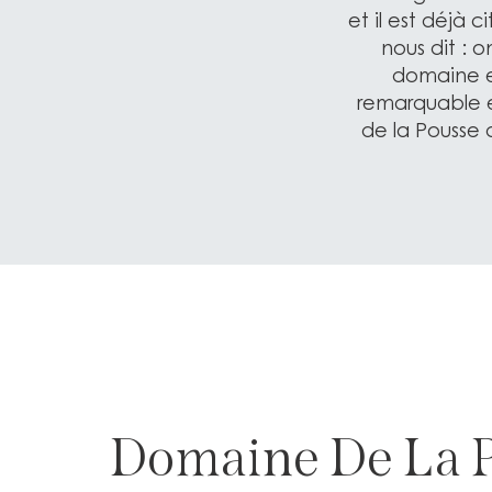
et il est déjà 
nous dit : o
domaine es
remarquable e
de la Pousse 
Domaine De La 