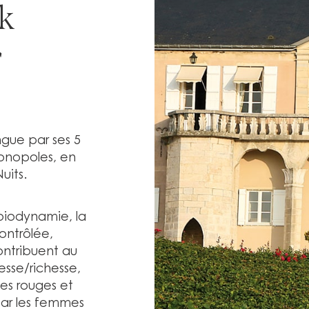
ck
r
ngue par ses 5
monopoles, en
uits.
 biodynamie, la
ontrôlée,
ntribuent au
esse/richesse,
es rouges et
par les femmes