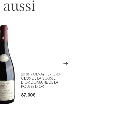
 aussi
2018 VOLNAY 1ER CRU
2016 
CLOS DE LA BOUSSE
VOLNA
D'OR DOMAINE DE LA
CAILL
POUSSE D'OR
DE LA 
87,00
€
78,00