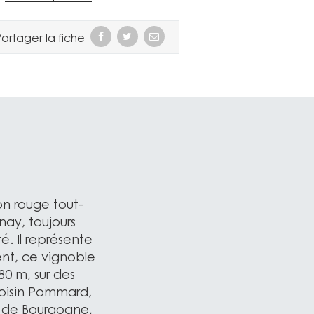
artager la fiche
on rouge tout-
ay, toujours
é. Il représente
ent, ce vignoble
80 m, sur des
 voisin Pommard,
s de Bourgogne,