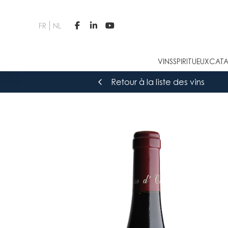
FR
NL



VINS
SPIRITUEUX
CATA
Retour à la liste des vins