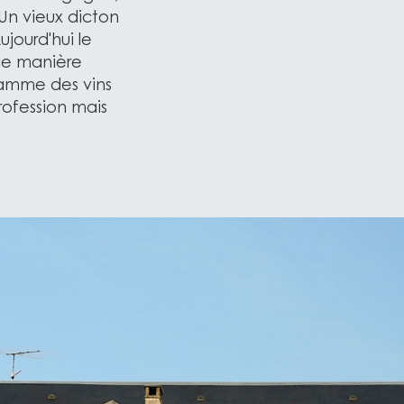
 Un vieux dicton
ujourd'hui le
 de manière
gamme des vins
rofession mais