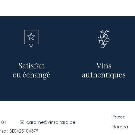
Satisfait
Vins
ou échangé
authentiques
Presse
 01
caroline@vinspirard.be
Horeca
ise : BE0425104379