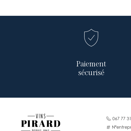
Paiement
sécurisé
067 77 31
N°entrepr