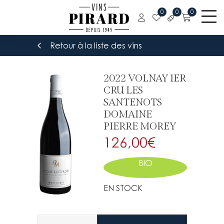
0
0
0
Retour à la liste des vins
2022 VOLNAY 1ER
CRU LES
SANTENOTS
DOMAINE
PIERRE MOREY
126,00
€
BIO
EN STOCK
Quantité