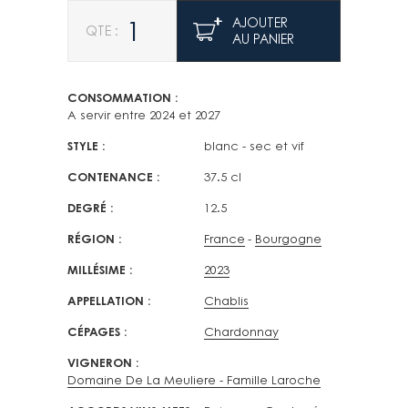
Quantité
AJOUTER
AU PANIER
CONSOMMATION
A servir entre 2024 et 2027
STYLE
blanc - sec et vif
CONTENANCE
37.5 cl
DEGRÉ
12.5
RÉGION
France
Bourgogne
MILLÉSIME
2023
APPELLATION
Chablis
CÉPAGES
Chardonnay
VIGNERON
Domaine De La Meuliere - Famille Laroche